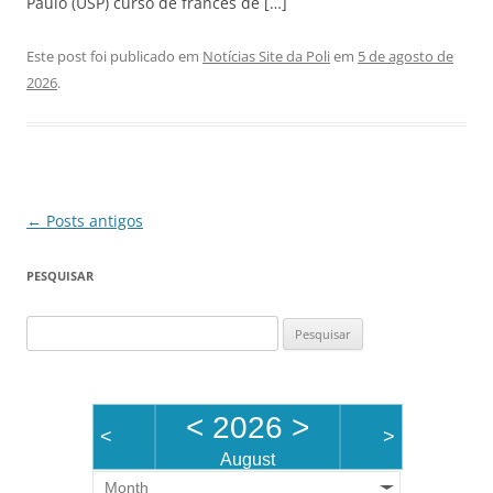
Paulo (USP) curso de francês de […]
Este post foi publicado em
Notícias Site da Poli
em
5 de agosto de
2026
.
Navegação
←
Posts antigos
de
PESQUISAR
posts
Pesquisar
por:
<
2026
>
<
>
August
Month